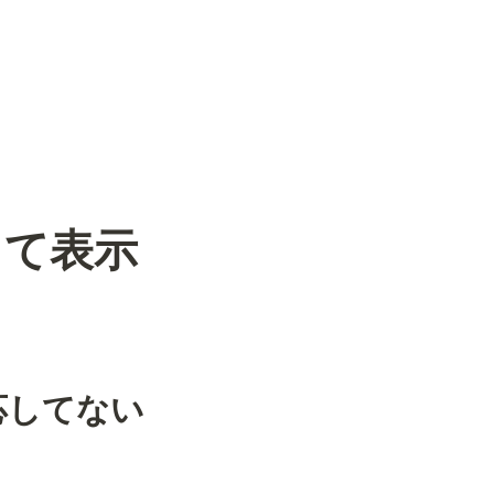
って表示
応してない