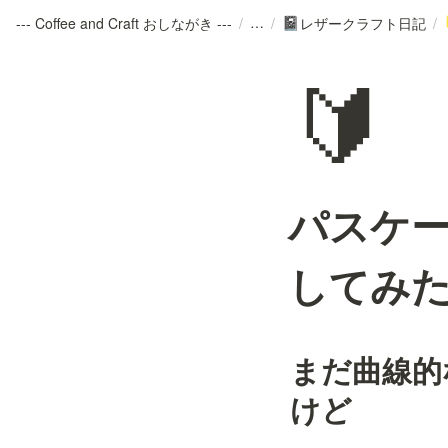
--- Coffee and Craft おしながき ---
/
/
レザークラフト日記
/
📓
🔰
パスケ
してみ
まだ曲線的
けど